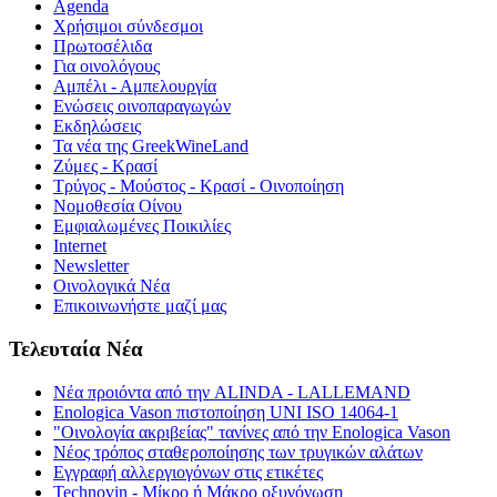
Agenda
Χρήσιμοι σύνδεσμοι
Πρωτοσέλιδα
Για οινολόγους
Αμπέλι - Αμπελουργία
Ενώσεις οινοπαραγωγών
Εκδηλώσεις
Τα νέα της GreekWineLand
Ζύμες - Κρασί
Τρύγος - Μούστος - Κρασί - Οινοποίηση
Νομοθεσία Οίνου
Εμφιαλωμένες Ποικιλίες
Internet
Newsletter
Οινολογικά Νέα
Επικοινωνήστε μαζί μας
Τελευταία Νέα
Νέα προιόντα από την ALINDA - LALLEMAND
Enologica Vason πιστοποίηση UNI ISO 14064-1
"Οινολογία ακριβείας" τανίνες από την Enologica Vason
Νέος τρόπος σταθεροποίησης των τρυγικών αλάτων
Εγγραφή αλλεργιογόνων στις ετικέτες
Technovin - Μίκρο ή Μάκρο οξυγόνωση