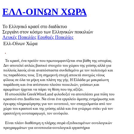
ΕΛΛ-ΟΙΝΩΝ ΧΩΡΑ
Το Ελληνικό κρασί στο διαδίκτυο
Σεργιάνι στον κόσμο των Ελληνικών ποικιλιών
Λευκές Ποικιλίες
Ερυθρές Ποικιλίες
Ελλ-Οίνων Χώρα
Το κρασί, ένα προϊόν που πρωτοεμφανίζεται στα βάθη της ιστορίας.
Δεν αποτελεί απλώς βασικό στοιχείο του χώρου της γεύσης αλλά για
πολλούς λαούς είναι αναπόσπαστα συνδεδεμένο με τον πολιτισμό και
τις παραδόσεις τους. Στη σημερινή εποχή αποκτά συνεχώς νέους
φίλους σε όλα τα μήκη και πλάτη της γής. Η Ελλάδα με μακραίωνη
παράδοση και ένα απίστευτο πλούτο ποικιλιών, γεύσεων,και
αρωμάτων έρχεται να πάρει τη θέση που της αξίζει.
Η ιστοσελίδα GreekWineLand φιλοδοξεί να αποτελέσει μια πύλη του
κρασιού στο Διαδίκτυο. Να είναι ένα εργαλείο άμεσης ενημέρωσης και
έγκυρης πληροφόρησης για τον οινοποιό, τον επαγγελματία από τον
χώρο του κρασιού και της γεύσης αλλά και ένα γνώριμο στέκι γιά τον
ερασιτέχνη οινοπαραγωγό, τον οινόφιλο.
Είναι πλέον διαθέσιμη η πλήρης σειρά εξειδικευμένων οινολογικών
προγραμμάτων για οινοποιεία-οινολογικά εργαστήρια