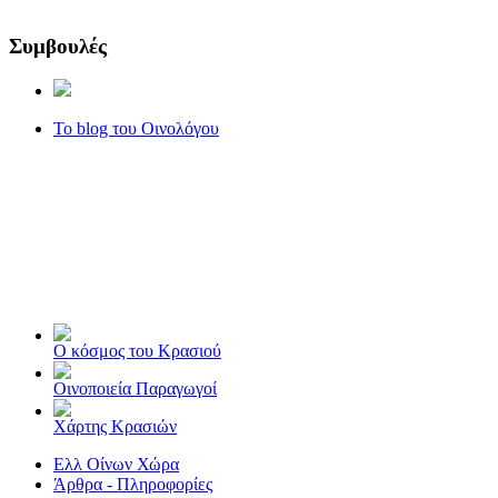
Συμβουλές
Το blog του Οινολόγου
Ο κόσμος του Κρασιού
Οινοποιεία Παραγωγοί
Χάρτης Κρασιών
Ελλ Οίνων Χώρα
Άρθρα - Πληροφορίες