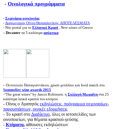
-
Οινολογικά προγράμματα
-
Σεμινάρια οινολογίας
-
Διαγωνισμός Οίνου Θεσσαλονίκης, ΑΠΟΤΕΛΕΣΜΑΤΑ
- Νέο portal για το
Ελληνικό Κρασί
, New wines of Greece
-
Decanter
τα 5 καλύτερα
ασύρτικα
-
Οινοποιείο Παπαγιαννάκου, χρυσό μετάλλιο και food match στο
Sommelier wine awards 2015
-"The great wines" by Jancis Robinson. η
Συλλογή Μωραΐτη
στα 25
καλύτερα λευκά κρασιά του κόσμου.
- Οίνος ο Αγαπητός
εκδηλώσεις, πρόγραμμα σεμιναρίων-
παρουσιάσεων, οινικές εξορμήσεις
- Το κρασί στο
Διαδίκτυο
, όλες οι ιστοσελίδες των
οινοποιείων, για θέματα κρασιού-γεύσης
-
Κτήματα
,
αίθουσες εκδηλώσεων