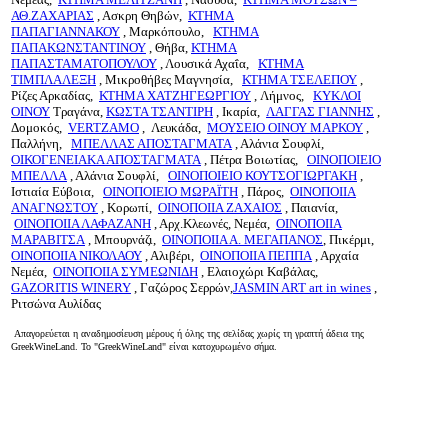
ΑΘ.ΖΑΧΑΡΙΑΣ
, Ασκρη Θηβών,
ΚΤΗΜΑ
ΠΑΠΑΓΙΑΝΝΑΚΟΥ
, Μαρκόπουλο,
ΚΤΗΜΑ
ΠΑΠΑΚΩΝΣΤΑΝΤΙΝΟΥ
, Θήβα,
ΚΤΗΜΑ
ΠΑΠΑΣΤΑΜΑΤΟΠΟΥΛΟΥ
, Λουσικά Αχαΐα,
ΚΤΗΜΑ
ΤΙΜΠΛΑΛΕΞΗ
, Μικροθήβες Μαγνησία,
ΚΤΗΜΑ ΤΣΕΛΕΠΟΥ
,
Ρίζες Αρκαδίας,
ΚΤΗΜΑ ΧΑΤΖΗΓΕΩΡΓΙΟΥ
, Λήμνος,
ΚΥΚΛΟΙ
ΟΙΝΟΥ
Τραγάνα,
ΚΩΣΤΑ ΤΣΑΝΤΙΡΗ
, Ικαρία,
ΛΑΓΓΑΣ ΓΙΑΝΝΗΣ
,
Δομοκός,
VERTZAMO
, Λευκάδα,
ΜΟΥΣΕΙΟ ΟΙΝΟΥ ΜΑΡΚΟΥ
,
Παλλήνη,
ΜΠΕΛΛΑΣ ΑΠΟΣΤΑΓΜΑΤΑ
, Αλάνια Σουφλί,
ΟΙΚΟΓΕΝΕΙΑΚΑ ΑΠΟΣΤΑΓΜΑΤΑ
, Πέτρα Βοιωτίας,
ΟΙΝΟΠΟΙΕΙΟ
ΜΠΕΛΛΑ
, Αλάνια Σουφλί,
ΟΙΝΟΠΟΙΕΙΟ ΚΟΥΤΣΟΓΙΩΡΓΑΚΗ
,
Ιστιαία Εύβοια,
ΟΙΝΟΠΟΙΕΙΟ ΜΩΡΑΪΤΗ
, Πάρος,
ΟΙΝΟΠΟΙΙΑ
ΑΝΑΓΝΩΣΤΟΥ
, Κορωπί,
ΟΙΝΟΠΟΙΙΑ ΖΑΧΑΙΟΣ
, Παιανία,
ΟΙΝΟΠΟΙΙΑ ΛΑΦΑΖΑΝΗ
, Αρχ.Κλεωνές, Νεμέα,
ΟΙΝΟΠΟΙΙΑ
ΜΑΡΑΒΙΤΣΑ
, Μπουρνάζι,
ΟΙΝΟΠΟΙΙΑ Α. ΜΕΓΑΠΑΝΟΣ
, Πικέρμι,
ΟΙΝΟΠΟΙΙΑ ΝΙΚΟΛΑΟΥ
, Αλιβέρι,
ΟΙΝΟΠΟΙΙΑ ΠΕΠΠΑ
, Αρχαία
Νεμέα,
ΟΙΝΟΠΟΙΙΑ ΣΥΜΕΩΝΙΔΗ
, Ελαιοχώρι Καβάλας,
GAZORITIS WINERY
, Γαζώρος Σερρών,
JASMIN ART art in wines
,
Ριτσώνα Αυλίδας
Απαγορεύεται η αναδημοσίευση μέρους ή όλης της σελίδας χωρίς τη γραπτή άδεια της
GreekWineLand. Το "GreekWineLand" είναι κατοχυρωμένο σήμα.