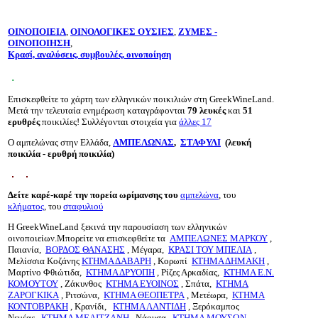
ΟΙΝΟΠΟΙΕΙΑ
,
ΟΙΝΟΛΟΓΙΚΕΣ ΟΥΣΙΕΣ
,
ΖΥΜΕΣ -
ΟΙΝΟΠΟΙΗΣΗ
,
Κρασί, αναλύσεις, συμβουλές, οινοποίηση
.
Επισκεφθείτε το χάρτη των ελληνικών ποικιλιών στη GreekWineLand.
Μετά την τελευταία ενημέρωση καταγράφονται
79 λευκές
και
51
ερυθρές
ποικιλίες! Συλλέγονται στοιχεία για
άλλες 17
Ο αμπελώνας στην Ελλάδα,
ΑΜΠΕΛΩΝΑΣ
,
ΣΤΑΦΥΛΙ
(λευκή
ποικιλία - ερυθρή ποικιλία)
Δείτε καρέ-καρέ την πορεία ωρίμανσης του
αμπελώνα
, του
κλήματος
, του
σταφυλιού
Η GreekWineLand ξεκινά την παρουσίαση των ελληνικών
οινοποιείων.Μπορείτε να επισκεφθείτε τα
ΑΜΠΕΛΩΝΕΣ ΜΑΡΚΟΥ
,
Παιανία,
ΒΟΡΔΟΣ ΘΑΝΑΣΗΣ
, Μέγαρα,
ΚΡΑΣΙ ΤΟΥ ΜΠΕΛΙΑ
,
Μελίσσια Κοζάνης
ΚΤΗΜΑ ΔΑΒΑΡΗ
, Κορωπί
ΚΤΗΜΑ ΔΗΜΑΚΗ
,
Μαρτίνο Φθιώτιδα,
ΚΤΗΜΑ ΔΡΥΟΠΗ
, Ρίζες Αρκαδίας,
ΚΤΗΜΑ Ε.Ν.
ΚΟΜΟΥΤΟΥ
, Ζάκυνθος
ΚΤΗΜΑ ΕΥΟΙΝΟΣ
, Σπάτα,
ΚΤΗΜΑ
ΖΑΡΟΓΚΙΚΑ
, Ριτσώνα,
ΚΤΗΜΑ ΘΕΟΠΕΤΡΑ
, Μετέωρα,
ΚΤΗΜΑ
ΚΟΝΤΟΒΡΑΚΗ
, Κρανίδι,
ΚΤΗΜΑ ΛΑΝΤΙΔΗ
, Ξερόκαμπος
Νεμέας,
ΚΤΗΜΑ ΜΕΛΙΤΖΑΝΗ
, Νάουσα,
ΚΤΗΜΑ ΜΟΥΣΩΝ –