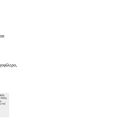
non
χοφίλερο,
πικός
 Οίνος
ς,
% vol