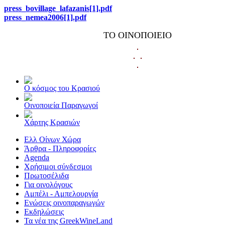
press_bovillage_lafazanis[1].pdf
press_nemea2006[1].pdf
ΤΟ ΟΙΝΟΠΟΙΕΙΟ
Ο κόσμος του Κρασιού
Οινοποιεία Παραγωγοί
Χάρτης Κρασιών
Ελλ Οίνων Χώρα
Άρθρα - Πληροφορίες
Agenda
Χρήσιμοι σύνδεσμοι
Πρωτοσέλιδα
Για οινολόγους
Αμπέλι - Αμπελουργία
Ενώσεις οινοπαραγωγών
Εκδηλώσεις
Τα νέα της GreekWineLand