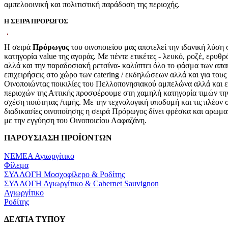
αμπελοοινική και πολιτιστική παράδοση της περιοχής.
Η ΣΕΙΡΑ ΠΡΟΡΩΓΟΣ
Η σειρά
Πρόρωγος
του οινοποιείου μας αποτελεί την ιδανική λύση 
κατηγορία value της αγοράς. Με πέντε ετικέτες - λευκό, ροζέ, ερυθρ
αλλά και την παραδοσιακή ρετσίνα- καλύπτει όλο το φάσμα των απα
επιχειρήσεις στο χώρο των catering / εκδηλώσεων αλλά και για τους
Οινοποιώντας ποικιλίες του Πελλοπονησιακού αμπελώνα αλλά και 
περιοχών της Αττικής προσφέρουμε στη χαμηλή κατηγορία τιμών τη
σχέση ποιότητας /τιμής. Με την τεχνολογική υποδομή και τις πλέον
διαδικασίες οινοποίησης η σειρά Πρόρωγος δίνει φρέσκα και αρωμα
με την εγγύηση του Οινοποιείου Λαφαζάνη.
ΠΑΡΟΥΣΙΑΣΗ ΠΡΟÏΟΝΤΩΝ
ΝΕΜΕΑ Αγιωργίτικο
Φίλεμα
ΣΥΛΛΟΓΗ Μοσχοφίλερο & Ροδίτης
ΣΥΛΛΟΓΗ Αγιωργίτικο & Cabernet Sauvignon
Αγιωργίτικο
Ροδίτης
ΔΕΛΤΙΑ ΤΥΠΟΥ