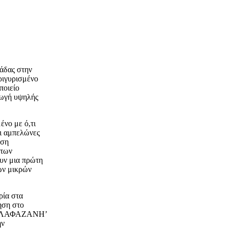
άδας στην
ριγυρισμένο
ποιείο
γωγή υψηλής
ένο με ό,τι
οι αμπελώνες
έση
 των
ουν μια πρώτη
ων μικρών
ρία στα
ηση στο
τα ‘ΛΑΦΑΖΑΝΗ’
ην