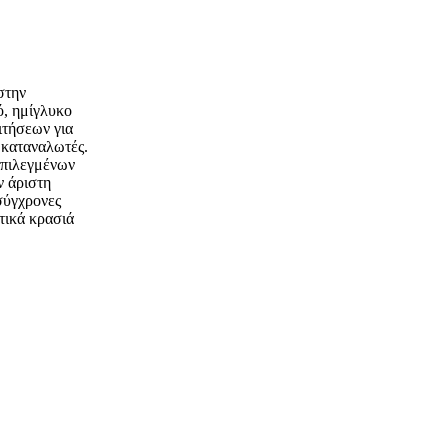
στην
ό, ημίγλυκο
ιτήσεων για
 καταναλωτές.
επιλεγμένων
ν άριστη
 σύγχρονες
τικά κρασιά