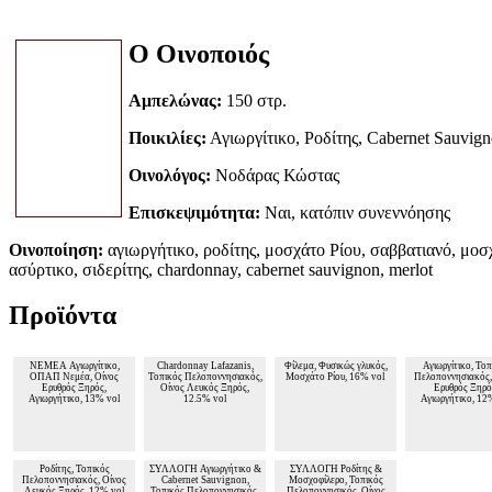
Ο Οινοποιός
Αμπελώνας:
150 στρ.
Ποικιλίες:
Αγιωργίτικο, Ροδίτης, Cabernet Sauvig
Οινολόγος:
Νοδάρας Κώστας
Επισκεψιμότητα:
Ναι, κατόπιν συνεννόησης
Οινοποίηση:
αγιωργήτικο, ροδίτης, μοσχάτο Ρίου, σαββατιανό, μοσ
ασύρτικο, σιδερίτης, chardonnay, cabernet sauvignon, merlot
Προϊόντα
ΝΕΜΕΑ Αγιωργίτικο,
Chardonnay Lafazanis,
Φίλεμα, Φυσικώς γλυκός,
Αγιωργίτικο, Το
ΟΠΑΠ Νεμέα, Οίνος
Τοπικός Πελοποννησιακός,
Μοσχάτο Ρίου, 16% vol
Πελοποννησιακός,
Ερυθρός Ξηρός,
Οίνος Λευκός Ξηρός,
Ερυθρός Ξηρό
Αγιωργήτικο, 13% vol
12.5% vol
Αγιωργήτικο, 12
Ροδίτης, Τοπικός
ΣΥΛΛΟΓΗ Αγιωργήτικο &
ΣΥΛΛΟΓΗ Ροδίτης &
Πελοποννησιακός, Οίνος
Cabernet Sauvignon,
Μοσχοφίλερο, Τοπικός
Λευκός Ξηρός, 12% vol
Τοπικός Πελοποννησικός,
Πελοποννησικός, Οίνος