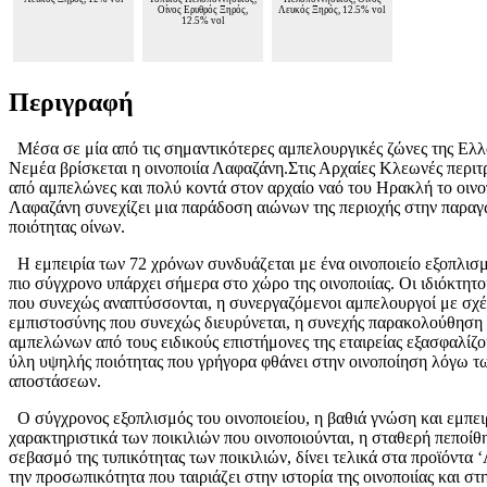
Οίνος Ερυθρός Ξηρός,
Λευκός Ξηρός, 12.5% vol
12.5% vol
Περιγραφή
Μέσα σε μία από τις σημαντικότερες αμπελουργικές ζώνες της Ελλ
Νεμέα βρίσκεται η οινοποιία Λαφαζάνη.Στις Αρχαίες Κλεωνές περιτ
από αμπελώνες και πολύ κοντά στον αρχαίο ναό του Ηρακλή το οινο
Λαφαζάνη συνεχίζει μια παράδοση αιώνων της περιοχής στην παρα
ποιότητας οίνων.
Η εμπειρία των 72 χρόνων συνδυάζεται με ένα οινοποιείο εξοπλισμ
πιο σύγχρονο υπάρχει σήμερα στο χώρο της οινοποιίας. Οι ιδιόκτητ
που συνεχώς αναπτύσσονται, η συνεργαζόμενοι αμπελουργοί με σχ
εμπιστοσύνης που συνεχώς διευρύνεται, η συνεχής παρακολούθηση
αμπελώνων από τους ειδικούς επιστήμονες της εταιρείας εξασφαλίζ
ύλη υψηλής ποιότητας που γρήγορα φθάνει στην οινοποίηση λόγω τ
αποστάσεων.
Ο σύγχρονος εξοπλισμός του οινοποιείου, η βαθιά γνώση και εμπει
χαρακτηριστικά των ποικιλιών που οινοποιούνται, η σταθερή πεποίθ
σεβασμό της τυπικότητας των ποικιλιών, δίνει τελικά στα προϊόν
την προσωπικότητα που ταιριάζει στην ιστορία της οινοποιίας και στ