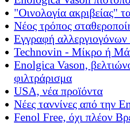
"Οινολογία ακριβείας" τ
Νέος τρόπος σταθεροποί
Εγγραφή αλλεργιογόνων σ
Technovin - Μίκρο ή Μ
Enolgica Vason, βελτιώνο
φιλτράρισμα
USA, νέα προïόντα
Νέες ταννίνες από την E
Fenol Free, όχι πλέον Β