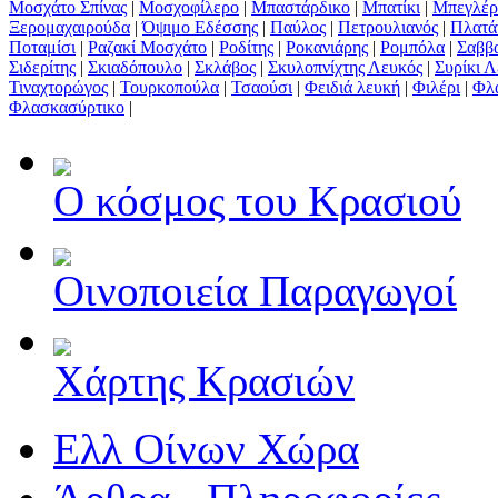
Μοσχάτο Σπίνας
|
Μοσχοφίλερο
|
Μπαστάρδικο
|
Μπατίκι
|
Μπεγλέρ
Ξερομαχαιρούδα
|
Όψιμο Εδέσσης
|
Παύλος
|
Πετρουλιανός
|
Πλατά
Ποταμίσι
|
Ραζακί Μοσχάτο
|
Ροδίτης
|
Ροκανιάρης
|
Ρομπόλα
|
Σαββα
Σιδερίτης
|
Σκιαδόπουλο
|
Σκλάβος
|
Σκυλοπνίχτης Λευκός
|
Συρίκι 
Τιναχτορώγος
|
Τουρκοπούλα
|
Τσαούσι
|
Φειδιά λευκή
|
Φιλέρι
|
Φλ
Φλασκασύρτικο
|
Ο κόσμος του Κρασιού
Οινοποιεία Παραγωγοί
Χάρτης Κρασιών
Ελλ Οίνων Χώρα