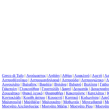
Greco di Tufo
|
Αγούμαστος
|
Αηδάνι
|
Αθήρι
|
Αρακλινό
|
Αρετή
|
Αρ
Ασπροβέρτζαμο
|
Ασπρομανδηλαριά
|
Ασπρούδα
|
Ασπροχιώτικο
|
Α
Αυγουλάτο
|
Βαλαΐτης
|
Βαρδέα
|
Βηλάνα
|
Βιδιανό
|
Βολίτσα
|
Γαϊδο
Γιάμπολη
|
Γλυκερύθρα
|
Γουστολίδι
|
Δαφνί
|
Δερματάς
|
Δουμπραίν
Ζουμιάτικο
|
Θιακό λευκό
|
Θραψαθήρι
|
Κακοτρύγης
|
Κανελάτος
|
Κοντοκλάδι
|
Κορίθι άσπρο
|
Κουρεντί
|
Κρητικό
|
Κυδωνίτσα
|
Λαγό
Μαλαγουζιά
|
Μαλβάζια
|
Μαλουκάτο
|
Μοθωνιός
|
Μονεμβασιά
|
Μο
Μοσχάτο Αλεξανδρείας
|
Μοσχάτο Μάζας
|
Μοσχάτο Ρίου
|
Μοσχάτ