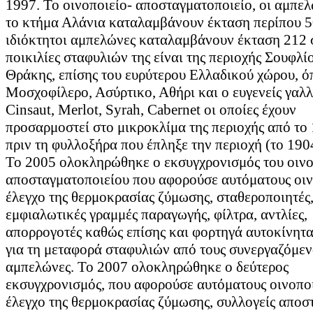
1997. Το οινοποιείο- αποσταγματοποιείο, οι αμπελ
το κτήμα Αλάνια καταλαμβάνουν έκταση περίπου 5
ιδιόκτητοι αμπελώνες καταλαμβάνουν έκταση 212 σ
ποικιλίες σταφυλιών της είναι της περιοχής Σουφλίο
Θράκης, επίσης του ευρύτερου Ελλαδικού χώρου, ό
Μοσχοφίλερο, Ασύρτικο, Αθήρι και ο ευγενείς γαλλ
Cinsaut, Merlot, Syrah, Cabernet οι οποίες έχουν
προσαρμοστεί στο μικροκλίμα της περιοχής από το 
πριν τη φυλλοξήρα που έπληξε την περιοχή (το 190
Το 2005 ολοκληρώθηκε ο εκσυγχρονισμός του οινο
αποσταγματοποιείου που αφορούσε αυτόματους οιν
έλεγχο της θερμοκρασίας ζύμωσης, σταθεροποιητές
εμφιαλωτικές γραμμές παραγωγής, φίλτρα, αντλίες,
απορρογοτές καθώς επίσης και φορτηγά αυτοκίνητ
για τη μεταφορά σταφυλιών από τους συνεργαζόμεν
αμπελώνες. Το 2007 ολοκληρώθηκε ο δεύτερος
εκσυγχρονισμός, που αφορούσε αυτόματους οινοποι
έλεγχο της θερμοκρασίας ζύμωσης, συλλογείς αποσ