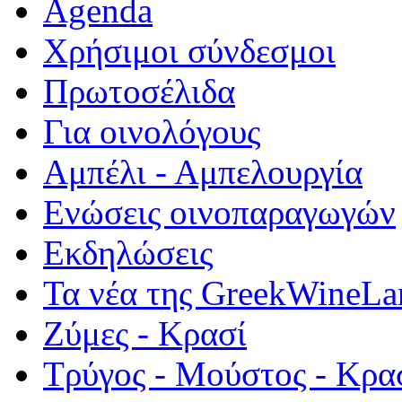
Agenda
Χρήσιμοι σύνδεσμοι
Πρωτοσέλιδα
Για οινολόγους
Αμπέλι - Αμπελουργία
Ενώσεις οινοπαραγωγών
Εκδηλώσεις
Τα νέα της GreekWineLa
Ζύμες - Κρασί
Τρύγος - Μούστος - Κρα