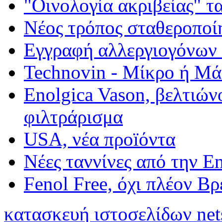
"Οινολογία ακριβείας" τ
Νέος τρόπος σταθεροποί
Εγγραφή αλλεργιογόνων σ
Technovin - Μίκρο ή Μ
Enolgica Vason, βελτιώνο
φιλτράρισμα
USA, νέα προïόντα
Νέες ταννίνες από την E
Fenol Free, όχι πλέον Β
κατασκευή ιστοσελίδων net