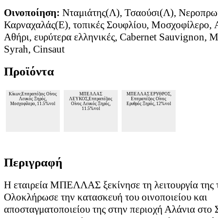
Οινοποίηση:
Νταμιάτης(Λ), Τσαούσι(Λ), Νεροπρω
Καρναχαλάς(Ε), τοπικές Σουφλίου, Μοσχοφίλερο, 
Αθήρι, ευρύτερα ελληνικές, Cabernet Sauvignon, M
Syrah, Cinsaut
Προϊόντα
Κίκων,Επιτραπέζιος Οίνος
ΜΠΕΛΛΑΣ
ΜΠΕΛΛΑΣ ΕΡΥΘΡΟΣ,
Λευκός Ξηρός,
ΛΕΥΚΟΣ,Επιτραπέζιος
Επιτραπέζιος Οίνος
Μοσχοφίλερο, 11.5%vol
Οίνος Λευκός Ξηρός,
Ερυθρός Ξηρός, 12%vol
11.5%vol
Περιγραφή
Η εταιρεία ΜΠΕΛΛΑΣ ξεκίνησε τη λειτουργία της 
Ολοκλήρωσε την κατασκευή του οινοποιείου και
αποσταγματοποιείου της στην περιοχή Αλάνια στο 