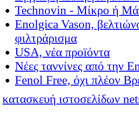
Technovin - Μίκρο ή Μ
Enolgica Vason, βελτιώνο
φιλτράρισμα
USA, νέα προïόντα
Νέες ταννίνες από την E
Fenol Free, όχι πλέον Β
κατασκευή ιστοσελίδων net