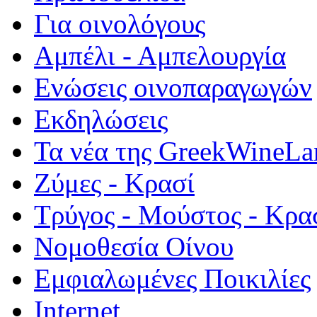
Για οινολόγους
Αμπέλι - Αμπελουργία
Ενώσεις οινοπαραγωγών
Εκδηλώσεις
Τα νέα της GreekWineLa
Ζύμες - Κρασί
Τρύγος - Μούστος - Κρα
Νομοθεσία Οίνου
Εμφιαλωμένες Ποικιλίες
Internet