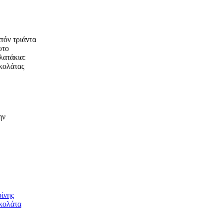
τόν τριάντα
υτο
λατάκια:
οκολάτας
ην
ρίνης
κολάτα