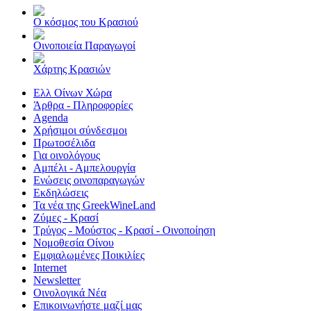
Ο κόσμος του Κρασιού
Οινοποιεία Παραγωγοί
Χάρτης Κρασιών
Ελλ Οίνων Χώρα
Άρθρα - Πληροφορίες
Agenda
Χρήσιμοι σύνδεσμοι
Πρωτοσέλιδα
Για οινολόγους
Αμπέλι - Αμπελουργία
Ενώσεις οινοπαραγωγών
Εκδηλώσεις
Τα νέα της GreekWineLand
Ζύμες - Κρασί
Τρύγος - Μούστος - Κρασί - Οινοποίηση
Νομοθεσία Οίνου
Εμφιαλωμένες Ποικιλίες
Internet
Newsletter
Οινολογικά Νέα
Επικοινωνήστε μαζί μας