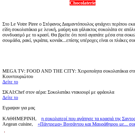
Chocolaterie
Στο Le Votre Piree ο Στέφανος Διαμαντόπουλος φτιάχνει περίπου εκα
είδη σοκολατάκια με λευκή, μαύρη και γάλακτος σοκολάτα σε απόλ
συνδυασμό με το κρασί. Θα βρείτε ότι ποτό αγαπάτε μέσα στα σοκο
σουμάδα, ρακί, γκράπα, κονιάκ...επίσης υπέροχες είναι οι πλάκες σ
MEGA TV: FOOD AND THE CITY: Χειροποίητα σοκολατάκια στ
Κουντουριώτου
Δείτε το
ΣΚΑΙ:Chef στον αέρα: Σοκολατάκι ντακιουρί με φράουλα
Δείτε το
Εγραψαν για μας
ΚΑΘΗΜΕΡΙΝΗ,
η σοκολατερί που αγάπησε τα κρασιά της Σαντο
Aegean cuisine,
«Πάντρεμα» Βινσάντου και Μαυράθηρου με... σο