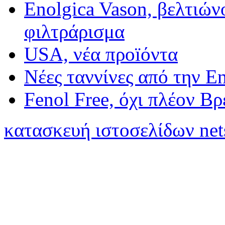
Enolgica Vason, βελτιώνο
φιλτράρισμα
USA, νέα προïόντα
Νέες ταννίνες από την E
Fenol Free, όχι πλέον Β
κατασκευή ιστοσελίδων net