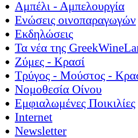
Αμπέλι - Αμπελουργία
Ενώσεις οινοπαραγωγών
Εκδηλώσεις
Τα νέα της GreekWineLa
Ζύμες - Κρασί
Τρύγος - Μούστος - Κρα
Νομοθεσία Οίνου
Εμφιαλωμένες Ποικιλίες
Internet
Newsletter