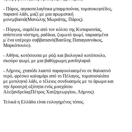
- Πάρος, αιγαιοπελαγίτικα μπαρμπούνια, τοματοκεφτέδες,
παριανό λάδι, μαζί με μια αρωματική
μονεμβασιά(Μανώλης Μωραίτης, Πάρος).
- Πύργος, σαρδέλα από τον κόλπο της Κυπαρισσίας,
απίστευτα νόστιμη, ραδίκια, ζυμωτό ψωμί, ταιριασμένα
μ΄ένα υπέροχο σαββατιανό(Βασίλης Παπαγιαννάκος,
Μαρκόπουλο).
- Αθήνα, κοτόσουπα με ρύζι και βιολογικό κοτόπουλο,
σκούρο ψωμί, με μια βαθύχρωμη μανδηλαριά
- Λήμνος, χταπόδι λιαστό παραγουλιασμένο σε θαλασινό
νερό, φρέσκο καλαμάρι από το Πέλαγος, τοματοσαλάτα
με μυτιληνιό λάδι, ο τέλειος συνδυασμός με το άρωμα και
την δροσερή οξύτητα ενός μοσχάτου
Αλεξανδρείας(Πέτρος Χατζηγεωργίου, Λήμνος)
Τελικά η Ελλάδα είναι ευλογημένος τόπος.