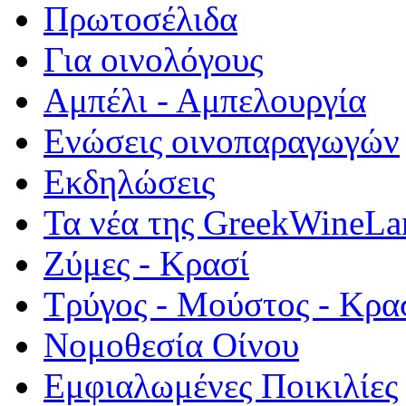
Πρωτοσέλιδα
Για οινολόγους
Αμπέλι - Αμπελουργία
Ενώσεις οινοπαραγωγών
Εκδηλώσεις
Τα νέα της GreekWineLa
Ζύμες - Κρασί
Τρύγος - Μούστος - Κρα
Νομοθεσία Οίνου
Εμφιαλωμένες Ποικιλίες