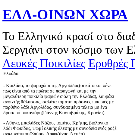
ΕΛΛ-ΟΙΝΩΝ ΧΩΡΑ
Το Ελληνικό κρασί στο δια
Σεργιάνι στον κόσμο των Ε
Λευκές Ποικιλίες
Ερυθρές Π
Ελλάδα
- Κοιλάδα, το ψαροχώρι της Αργολίδας(οι κάτοικοι λένε
πως είναι από τα πρώτα σε παραγωγή και με την
μεγαλύτερη ποικιλία ψαριών σ'όλη την Ελλάδα), λαυράκι
ανοιχτής θάλασσας, σαλάτα τομάτα, πράσινες πιπεριές με
παρθένο λάδι Αργολίδας, συνδυασμένα τέλεια με ένα
δροσερό ροκανιάρη(Γιάννης Κοντοβράκης, Κρανίδι).
- Αθήνα, μπαλάδες Νάξου, τομάτες Κρήτης, βιολογικό
λάδι Φωκίδας, ψωμί ολικής άλεσης με συνοδεία ενός ροζέ
αγιωργήτικου(Σπύρος Λαφαζάνης, Νεμέα)