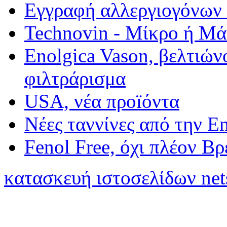
Εγγραφή αλλεργιογόνων σ
Technovin - Μίκρο ή Μ
Enolgica Vason, βελτιώνο
φιλτράρισμα
USA, νέα προïόντα
Νέες ταννίνες από την E
Fenol Free, όχι πλέον Β
κατασκευή ιστοσελίδων net