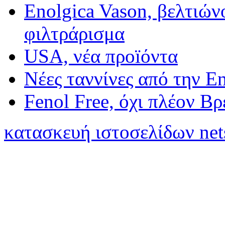
Enolgica Vason, βελτιώνο
φιλτράρισμα
USA, νέα προïόντα
Νέες ταννίνες από την E
Fenol Free, όχι πλέον Β
κατασκευή ιστοσελίδων net