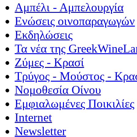
Αμπέλι - Αμπελουργία
Ενώσεις οινοπαραγωγών
Εκδηλώσεις
Τα νέα της GreekWineLa
Ζύμες - Κρασί
Τρύγος - Μούστος - Κρα
Νομοθεσία Οίνου
Εμφιαλωμένες Ποικιλίες
Internet
Newsletter