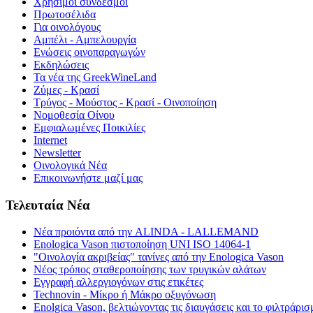
Χρήσιμοι σύνδεσμοι
Πρωτοσέλιδα
Για οινολόγους
Αμπέλι - Αμπελουργία
Ενώσεις οινοπαραγωγών
Εκδηλώσεις
Τα νέα της GreekWineLand
Ζύμες - Κρασί
Τρύγος - Μούστος - Κρασί - Οινοποίηση
Νομοθεσία Οίνου
Εμφιαλωμένες Ποικιλίες
Internet
Newsletter
Οινολογικά Νέα
Επικοινωνήστε μαζί μας
Τελευταία Νέα
Νέα προιόντα από την ALINDA - LALLEMAND
Enologica Vason πιστοποίηση UNI ISO 14064-1
"Οινολογία ακριβείας" τανίνες από την Enologica Vason
Νέος τρόπος σταθεροποίησης των τρυγικών αλάτων
Εγγραφή αλλεργιογόνων στις ετικέτες
Technovin - Μίκρο ή Μάκρο οξυγόνωση
Enolgica Vason, βελτιώνοντας τις διαυγάσεις και το φιλτράρισ