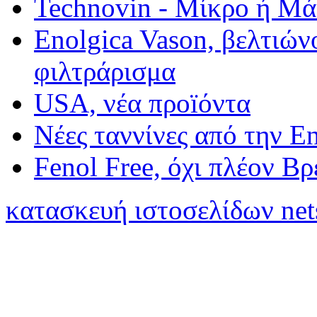
Technovin - Μίκρο ή Μ
Enolgica Vason, βελτιώνο
φιλτράρισμα
USA, νέα προïόντα
Νέες ταννίνες από την E
Fenol Free, όχι πλέον Β
κατασκευή ιστοσελίδων net