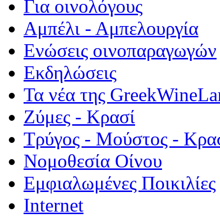
Για οινολόγους
Αμπέλι - Αμπελουργία
Ενώσεις οινοπαραγωγών
Εκδηλώσεις
Τα νέα της GreekWineLa
Ζύμες - Κρασί
Τρύγος - Μούστος - Κρα
Νομοθεσία Οίνου
Εμφιαλωμένες Ποικιλίες
Internet