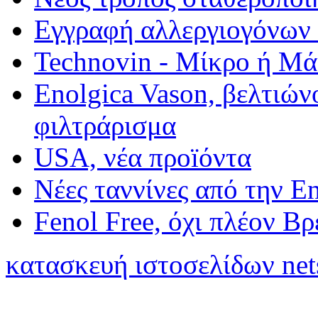
Εγγραφή αλλεργιογόνων σ
Technovin - Μίκρο ή Μ
Enolgica Vason, βελτιώνο
φιλτράρισμα
USA, νέα προïόντα
Νέες ταννίνες από την E
Fenol Free, όχι πλέον Β
κατασκευή ιστοσελίδων net