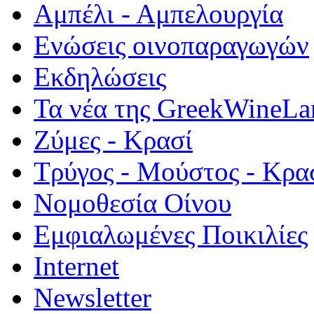
Αμπέλι - Αμπελουργία
Ενώσεις οινοπαραγωγών
Εκδηλώσεις
Τα νέα της GreekWineLa
Ζύμες - Κρασί
Τρύγος - Μούστος - Κρα
Νομοθεσία Οίνου
Εμφιαλωμένες Ποικιλίες
Internet
Newsletter