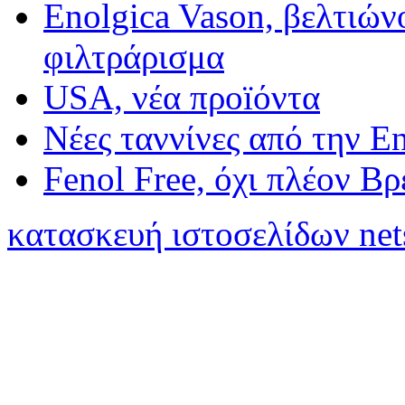
Enolgica Vason, βελτιώνο
φιλτράρισμα
USA, νέα προïόντα
Νέες ταννίνες από την E
Fenol Free, όχι πλέον Β
κατασκευή ιστοσελίδων net