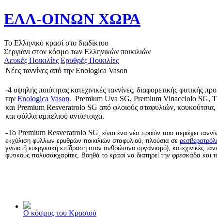
ΕΛΛ-ΟΙΝΩΝ ΧΩΡΑ
Το Ελληνικό κρασί στο διαδίκτυο
Σεργιάνι στον κόσμο των Ελληνικών ποικιλιών
Λευκές Ποικιλίες
Ερυθρές Ποικιλίες
Νέες ταννίνες από την Enologica Vason
-4 υψηλής ποιότητας κατεχινικές ταννίνες, διαφορετικής φυτικής πρ
την
Enologica Vason
. Premium Uva SG, Premium Vinacciolo SG, 
και Premium Resveratrolo SG από φλοιούς σταφυλιών, κουκούτσια,
και φύλλα αμπελιού αντίστοιχα.
-Το Premium Resveratrolo SG
, είναι ένα νέο προϊόν που περιέχει τανν
εκχύλιση φύλλων ερυθρών ποικιλιών σταφυλιού, πλούσια σε
ρεσβερατρόλ
γνωστή ευεργετική επίδραση στον ανθρώπινο οργανισμό), κατεχινικές τανν
φυτικούς πολυσακχαρίτες. Βοηθά το κρασί να διατηρεί την φρεσκάδα και 
Ο κόσμος του Κρασιού