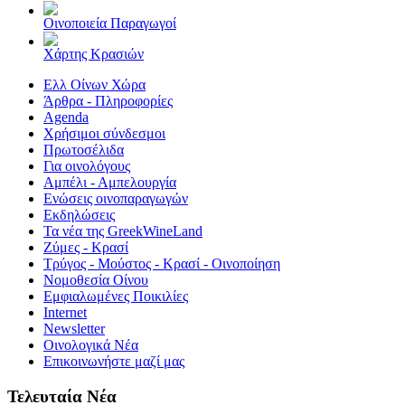
Οινοποιεία Παραγωγοί
Χάρτης Κρασιών
Ελλ Οίνων Χώρα
Άρθρα - Πληροφορίες
Agenda
Χρήσιμοι σύνδεσμοι
Πρωτοσέλιδα
Για οινολόγους
Αμπέλι - Αμπελουργία
Ενώσεις οινοπαραγωγών
Εκδηλώσεις
Τα νέα της GreekWineLand
Ζύμες - Κρασί
Τρύγος - Μούστος - Κρασί - Οινοποίηση
Νομοθεσία Οίνου
Εμφιαλωμένες Ποικιλίες
Internet
Newsletter
Οινολογικά Νέα
Επικοινωνήστε μαζί μας
Τελευταία Νέα