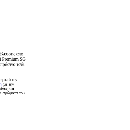
οέλευσης από
Ti Premium SG
 πράσινο τσάι
ίνη από την
η
(με την
ίνες και
τα αρώματα του