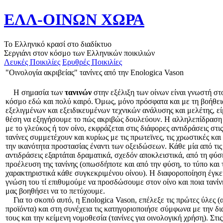
ΕΛΛ-ΟΙΝΩΝ ΧΩΡΑ
Το Ελληνικό κρασί στο διαδίκτυο
Σεργιάνι στον κόσμο των Ελληνικών ποικιλιών
Λευκές Ποικιλίες
Ερυθρές Ποικιλίες
"Οινολογία ακριβείας" τανίνες από την Enologica Vason
Η σημασία των
τανινών
στην εξέλιξη των οίνων είναι γνωστή στ
κόσμο εδώ και πολύ καιρό. Όμως, μόνο πρόσφατα και με τη βοήθει
εξελιγμένων και εξειδικευμένων τεχνικών ανάλυσης και μελέτης, ε
θέση να εξηγήσουμε το πώς ακριβώς δουλεύουν. Η αλληλεπίδραση
με το γλεύκος ή τον οίνο, εκφράζεται στις διάφορες αντιδράσεις στις
τανίνες συμμετέχουν και κυρίως με τις πρωτεϊνες, τις χρωστικές και
την ικανότητα προστασίας έναντι των οξειδώσεων. Κάθε μία από τι
αντιδράσεις εξαρτάται δραματικά, σχεδόν αποκλειστικά, από τη φύσ
προέλευση της τανίνης (οπωσδήποτε και από την φύση, το τύπο και 
χαρακτηριστικά κάθε συγκεκριμένου οίνου). Η διαφοροποίηση έγκει
γνώση του τί επιθυμούμε να προσδώσουμε στον οίνο και ποια τανίν
μας βοηθήσει να το πετύχουμε.
Για το σκοπό αυτό, η Enologica Vason, επέλεξε τις πρώτες ύλες (
προϊόντα) και στη συνέχεια τις κατηγοριοποιήσε σύμφωνα με την δ
τους και την κείμενη νομοθεσία (τανίνες για οινολογική χρήση). Στι