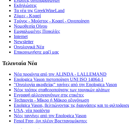
Ενώσεις οινοπαραγωγών
Εκδηλώσεις
Τα νέα της GreekWineLand
Ζύμες - Κρασί
Τρύγος - Μούστος - Κρασί - Οινοποίηση
Νομοθεσία Οίνου
Εμφιαλωμένες Ποικιλίες
Internet
Newsletter
Οινολογικά Νέα
Επικοινωνήστε μαζί μας
Τελευταία Νέα
Νέα προιόντα από την ALINDA - LALLEMAND
Enologica Vason πιστοποίηση UNI ISO 14064-1
"Οινολογία ακριβείας" τανίνες από την Enologica Vason
Νέος τρόπος σταθεροποίησης των τρυγικών αλάτων
Εγγραφή αλλεργιογόνων στις ετικέτες
Technovin - Μίκρο ή Μάκρο οξυγόνωση
Enolgica Vason, βελτιώνοντας τις διαυγάσεις και το φιλτράρισ
USA, νέα προïόντα
Νέες ταννίνες από την Enologica Vason
Fenol Free, όχι πλέον Βρεττανομύκητες