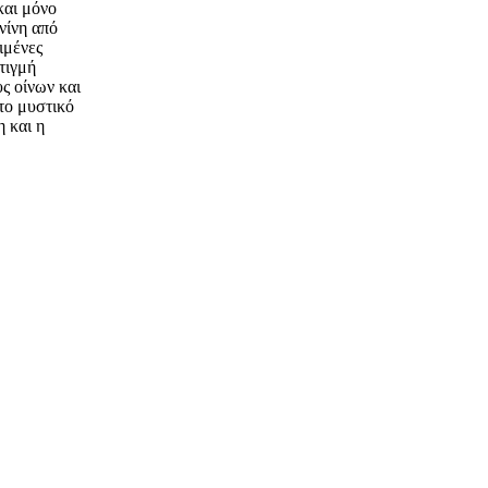
και μόνο
νίνη από
ιμένες
τιγμή
υς οίνων και
 το μυστικό
η και η