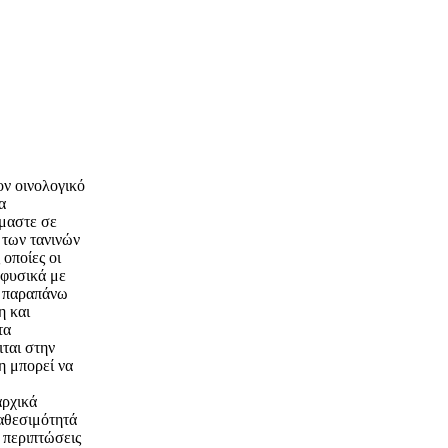
ον οινολογικό
α
ίμαστε σε
 των τανινών
 οποίες οι
 φυσικά με
ς παραπάνω
η και
τα
ται στην
η μπορεί να
αρχικά
ιαθεσιμότητά
ς περιπτώσεις