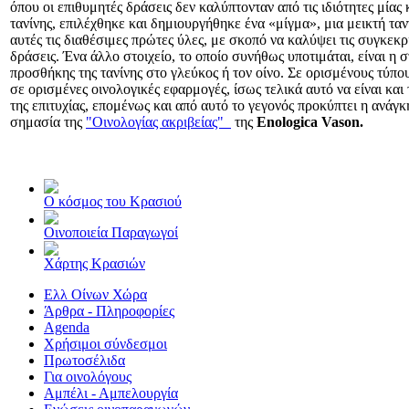
όπου οι επιθυμητές δράσεις δεν καλύπτονταν από τις ιδιότητες μίας 
τανίνης, επιλέχθηκε και δημιουργήθηκε ένα «μίγμα», μια μεικτή ταν
αυτές τις διαθέσιμες πρώτες ύλες, με σκοπό να καλύψει τις συγκεκρ
δράσεις. Ένα άλλο στοιχείο, το οποίο συνήθως υποτιμάται, είναι η σ
προσθήκης της τανίνης στο γλεύκος ή τον οίνο. Σε ορισμένους τύπο
σε ορισμένες οινολογικές εφαρμογές, ίσως τελικά αυτό να είναι και
της επιτυχίας, επομένως και από αυτό το γεγονός προκύπτει η ανάγκ
σημασία της
"Οινολογίας ακριβείας"
της
Enologica Vason.
Ο κόσμος του Κρασιού
Οινοποιεία Παραγωγοί
Χάρτης Κρασιών
Ελλ Οίνων Χώρα
Άρθρα - Πληροφορίες
Agenda
Χρήσιμοι σύνδεσμοι
Πρωτοσέλιδα
Για οινολόγους
Αμπέλι - Αμπελουργία