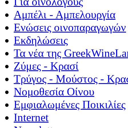
Για οινολόγους
Αμπέλι - Αμπελουργία
Ενώσεις οινοπαραγωγών
Εκδηλώσεις
Τα νέα της GreekWineLa
Ζύμες - Κρασί
Τρύγος - Μούστος - Κρα
Νομοθεσία Οίνου
Εμφιαλωμένες Ποικιλίες
Internet