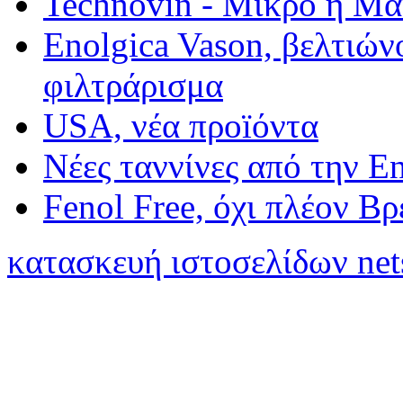
Technovin - Μίκρο ή Μ
Enolgica Vason, βελτιώνο
φιλτράρισμα
USA, νέα προïόντα
Νέες ταννίνες από την E
Fenol Free, όχι πλέον Β
κατασκευή ιστοσελίδων net