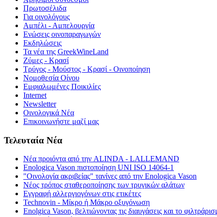
Πρωτοσέλιδα
Για οινολόγους
Αμπέλι - Αμπελουργία
Ενώσεις οινοπαραγωγών
Εκδηλώσεις
Τα νέα της GreekWineLand
Ζύμες - Κρασί
Τρύγος - Μούστος - Κρασί - Οινοποίηση
Νομοθεσία Οίνου
Εμφιαλωμένες Ποικιλίες
Internet
Newsletter
Οινολογικά Νέα
Επικοινωνήστε μαζί μας
Τελευταία Νέα
Νέα προιόντα από την ALINDA - LALLEMAND
Enologica Vason πιστοποίηση UNI ISO 14064-1
"Οινολογία ακριβείας" τανίνες από την Enologica Vason
Νέος τρόπος σταθεροποίησης των τρυγικών αλάτων
Εγγραφή αλλεργιογόνων στις ετικέτες
Technovin - Μίκρο ή Μάκρο οξυγόνωση
Enolgica Vason, βελτιώνοντας τις διαυγάσεις και το φιλτράρισ