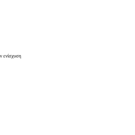
ην ενίσχυση