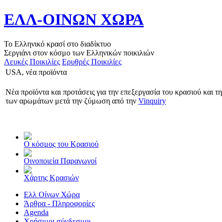
ΕΛΛ-ΟΙΝΩΝ ΧΩΡΑ
Το Ελληνικό κρασί στο διαδίκτυο
Σεργιάνι στον κόσμο των Ελληνικών ποικιλιών
Λευκές Ποικιλίες
Ερυθρές Ποικιλίες
USA, νέα προïόντα
Νέα προïόντα και προτάσεις για την επεξεργασία του κρασιού και τ
των αρωμάτων μετά την ζύμωση από την
Vinquiry
Ο κόσμος του Κρασιού
Οινοποιεία Παραγωγοί
Χάρτης Κρασιών
Ελλ Οίνων Χώρα
Άρθρα - Πληροφορίες
Agenda
Χρήσιμοι σύνδεσμοι