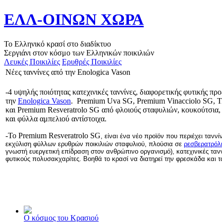
ΕΛΛ-ΟΙΝΩΝ ΧΩΡΑ
Το Ελληνικό κρασί στο διαδίκτυο
Σεργιάνι στον κόσμο των Ελληνικών ποικιλιών
Λευκές Ποικιλίες
Ερυθρές Ποικιλίες
Νέες ταννίνες από την Enologica Vason
-4 υψηλής ποιότητας κατεχινικές ταννίνες, διαφορετικής φυτικής πρ
την
Enologica Vason
. Premium Uva SG, Premium Vinacciolo SG, 
και Premium Resveratrolo SG από φλοιούς σταφυλιών, κουκούτσια,
και φύλλα αμπελιού αντίστοιχα.
-Το Premium Resveratrolo SG
, είναι ένα νέο προϊόν που περιέχει τανν
εκχύλιση φύλλων ερυθρών ποικιλιών σταφυλιού, πλούσια σε
ρεσβερατρόλ
γνωστή ευεργετική επίδραση στον ανθρώπινο οργανισμό), κατεχινικές τανν
φυτικούς πολυσακχαρίτες. Βοηθά το κρασί να διατηρεί την φρεσκάδα και 
Ο κόσμος του Κρασιού