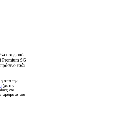
οέλευσης από
Ti Premium SG
 πράσινο τσάι
ίνη από την
η
(με την
ίνες και
τα αρώματα του