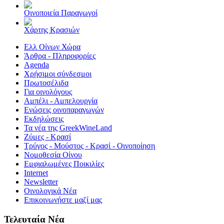
Οινοποιεία Παραγωγοί
Χάρτης Κρασιών
Ελλ Οίνων Χώρα
Άρθρα - Πληροφορίες
Agenda
Χρήσιμοι σύνδεσμοι
Πρωτοσέλιδα
Για οινολόγους
Αμπέλι - Αμπελουργία
Ενώσεις οινοπαραγωγών
Εκδηλώσεις
Τα νέα της GreekWineLand
Ζύμες - Κρασί
Τρύγος - Μούστος - Κρασί - Οινοποίηση
Νομοθεσία Οίνου
Εμφιαλωμένες Ποικιλίες
Internet
Newsletter
Οινολογικά Νέα
Επικοινωνήστε μαζί μας
Τελευταία Νέα