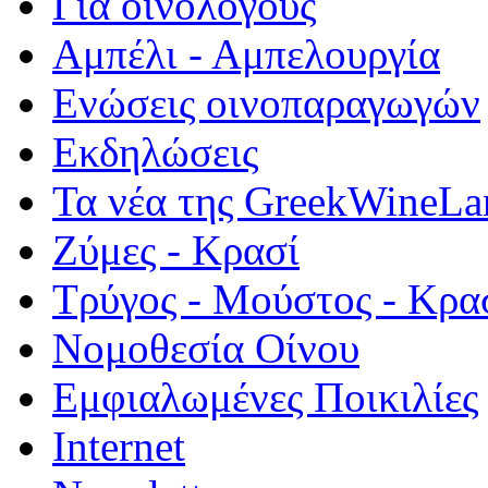
Για οινολόγους
Αμπέλι - Αμπελουργία
Ενώσεις οινοπαραγωγών
Εκδηλώσεις
Τα νέα της GreekWineLa
Ζύμες - Κρασί
Τρύγος - Μούστος - Κρα
Νομοθεσία Οίνου
Εμφιαλωμένες Ποικιλίες
Internet