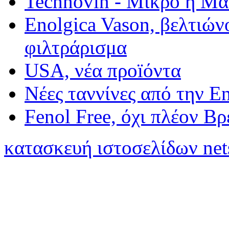
Technovin - Μίκρο ή Μ
Enolgica Vason, βελτιώνο
φιλτράρισμα
USA, νέα προïόντα
Νέες ταννίνες από την E
Fenol Free, όχι πλέον Β
κατασκευή ιστοσελίδων net